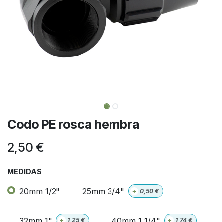
Codo PE rosca hembra
2,50
€
MEDIDAS
20mm 1/2"
25mm 3/4"
+
0,50
€
32mm 1"
40mm 1 1/4"
+
1,25
€
+
1,74
€