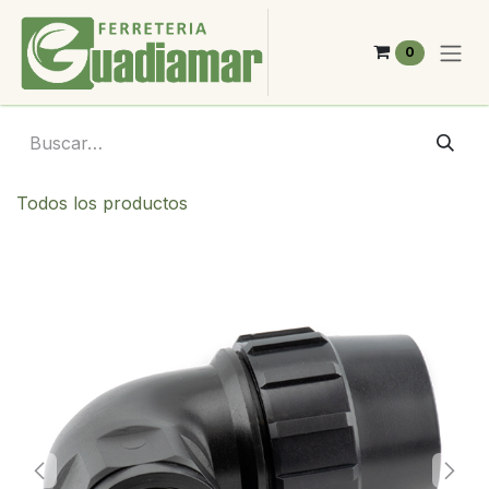
Ir al contenido
0
Todos los productos