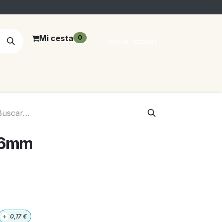
Mi cesta
0
Iniciar sesión
16mm
+
0,17
€