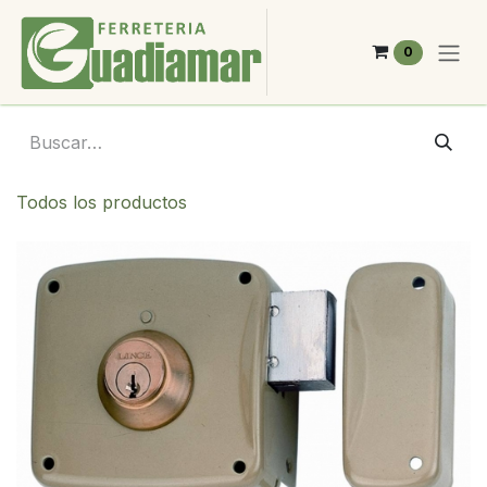
Ir al contenido
0
Todos los productos