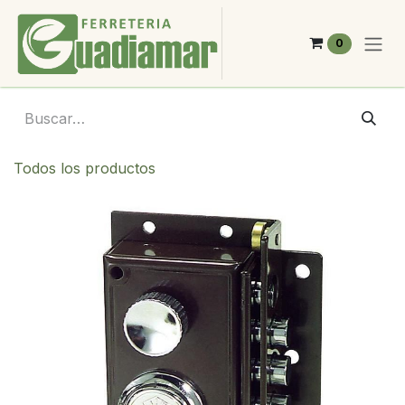
Ir al contenido
0
Todos los productos