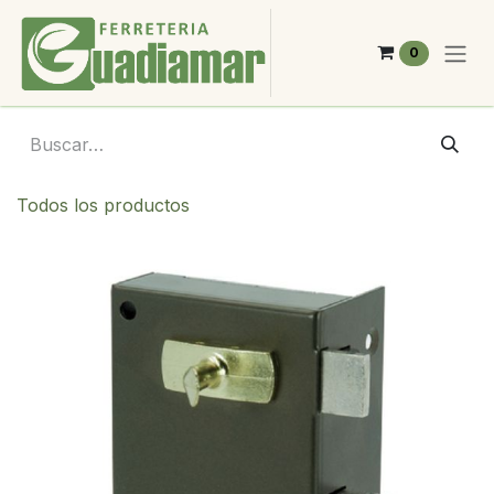
Ir al contenido
0
Todos los productos