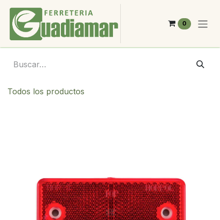
Ir al contenido
0
Todos los productos