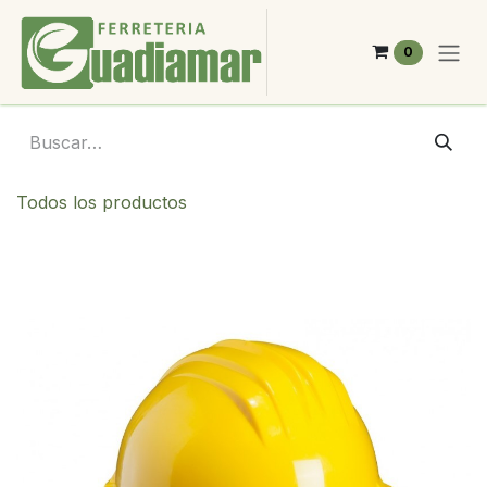
Ir al contenido
0
Todos los productos