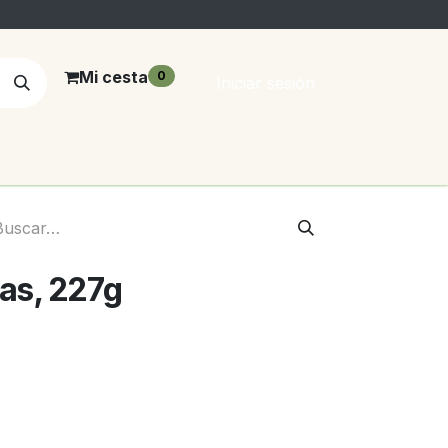
Mi cesta
0
Iniciar sesión
as, 227g