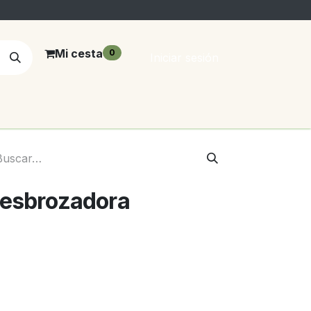
Mi cesta
0
Iniciar sesión
 desbrozadora