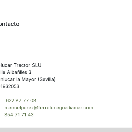
ontacto
lucar Tractor SLU
lle Albañiles 3
nlucar la Mayor (Sevilla)
1932053
622 87 77 08
manuelperez@ferreteriaguadiamar.com
854 71 71 43