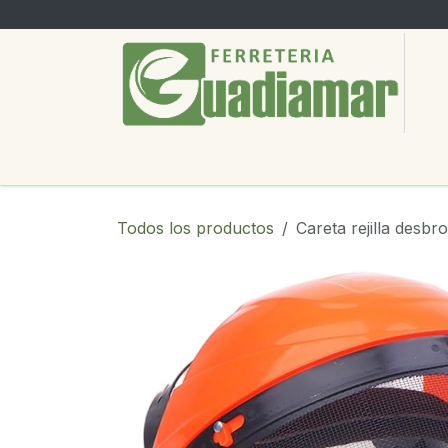
Ir al contenido
PRODUCTOS
SERVICIOS
SOBRE
Todos los productos
Careta rejilla desbr