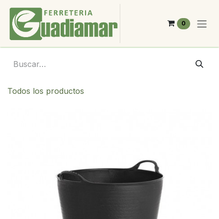
Ir al contenido
0
Todos los productos