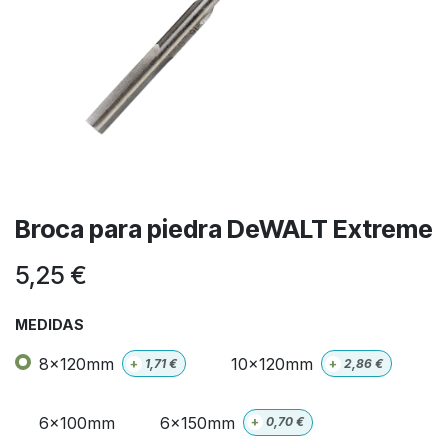
Broca para piedra DeWALT Extreme
5,25
€
MEDIDAS
8x120mm
10x120mm
+
1,71
€
+
2,86
€
6x100mm
6x150mm
+
0,70
€