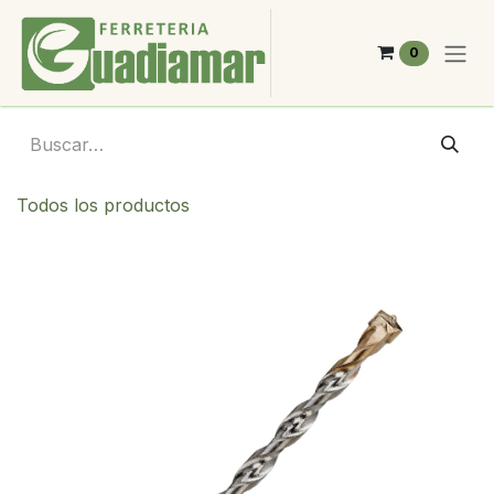
Ir al contenido
0
Todos los productos