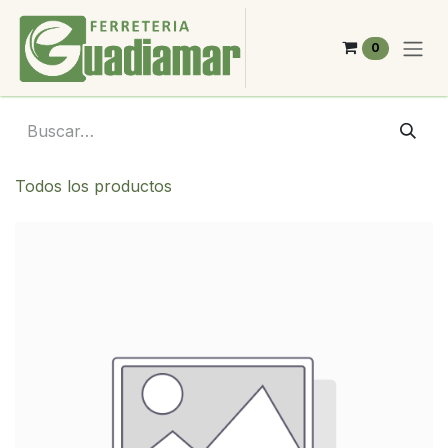
Ir al contenido
0
Todos los productos