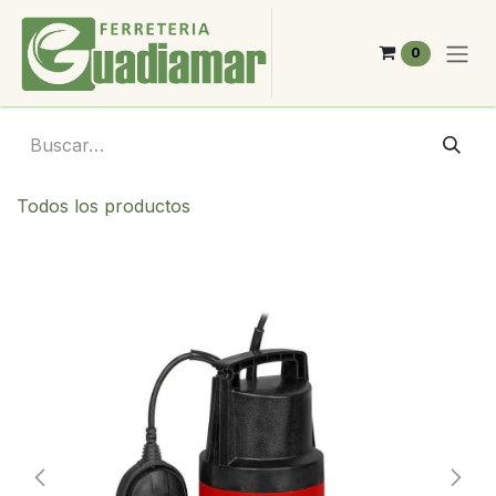
Ir al contenido
0
Todos los productos