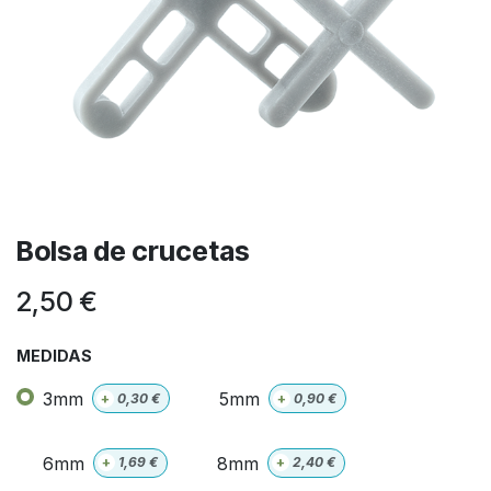
Bolsa de crucetas
2,50
€
MEDIDAS
3mm
5mm
+
0,30
€
+
0,90
€
6mm
8mm
+
1,69
€
+
2,40
€