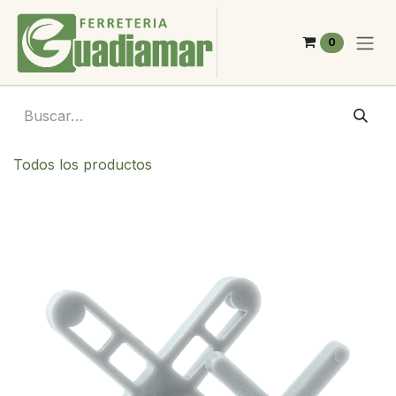
Ir al contenido
0
Todos los productos