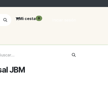
Mi cesta
0
Iniciar sesión
rsal JBM