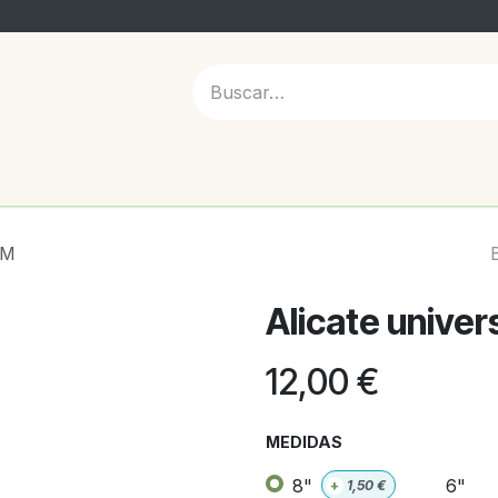
 NOSOTROS
BM
Alicate unive
12,00
€
MEDIDAS
8"
6"
+
1,50
€