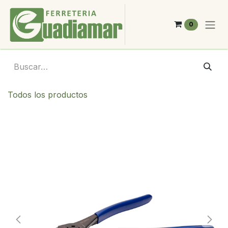
Ir al contenido
0
Todos los productos