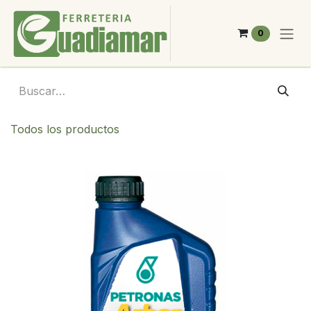
Ir al contenido
0
Todos los productos