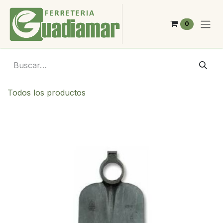
Ir al contenido
0
Todos los productos