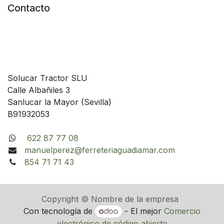
Contacto
Solucar Tractor SLU
Calle Albañiles 3
Sanlucar la Mayor (Sevilla)
B91932053
622 87 77 08
manuelperez@ferreteriaguadiamar.com
854 71 71 43
Copyright © Nombre de la empresa
Con tecnología de
- El mejor
Comercio
electrónico de código abierto