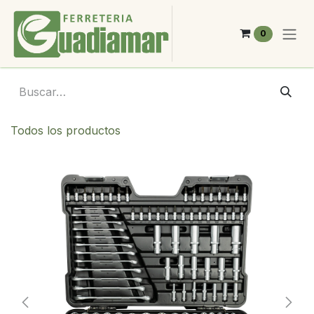
Ir al contenido
0
Todos los productos