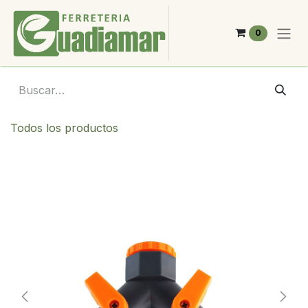
Ir al contenido
0
Todos los productos