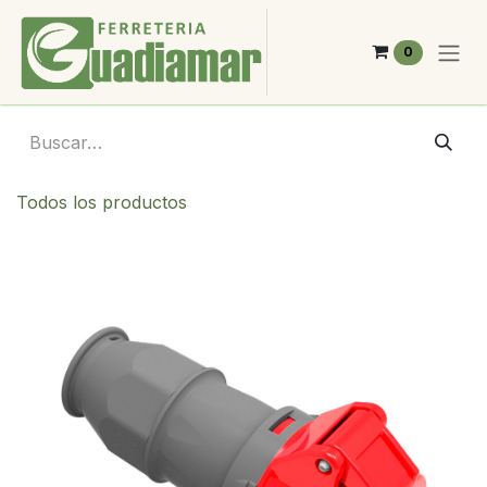
Ir al contenido
0
Todos los productos