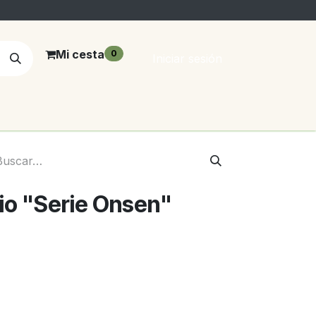
Mi cesta
0
Iniciar sesión
io "Serie Onsen"