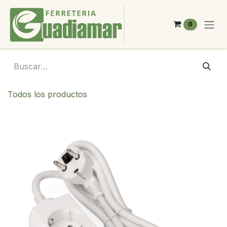
Ir al contenido
0
Todos los productos