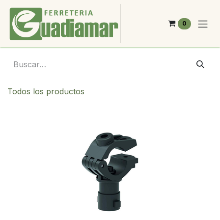
Ir al contenido
0
Todos los productos