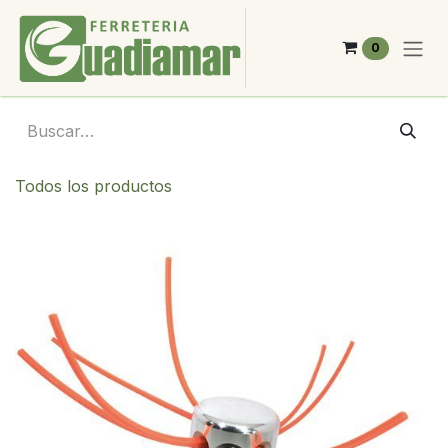
Ir al contenido
0
Todos los productos