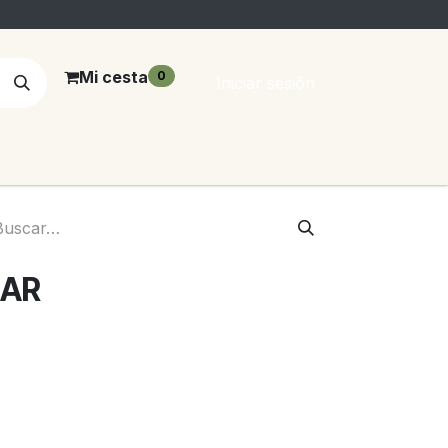
Mi cesta
0
Iniciar sesión
ZAR