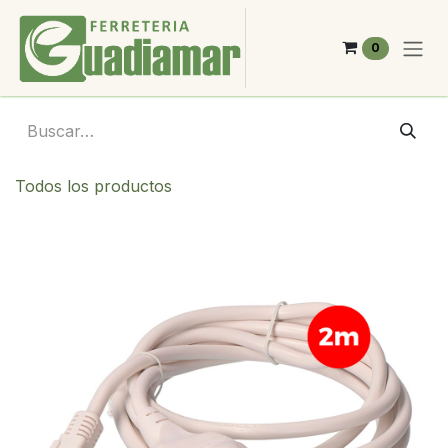
Ir al contenido
0
Todos los productos