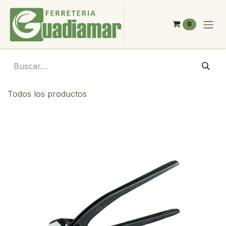
Ir al contenido
0
Todos los productos