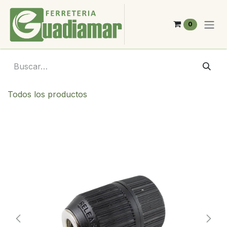
Ir al contenido
0
Todos los productos