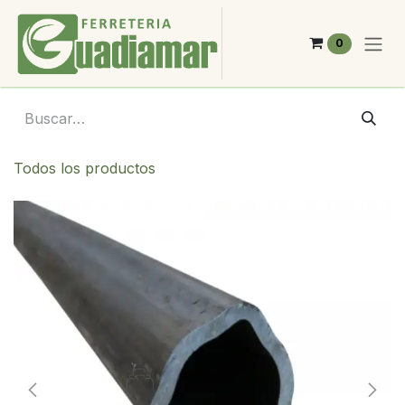
Ir al contenido
0
Todos los productos